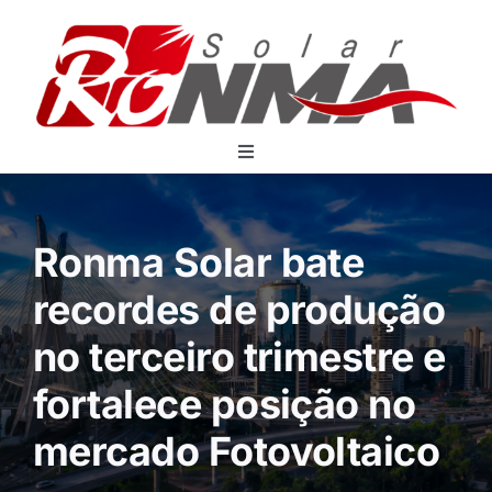
Skip
to
content
Toggle
Navigation
Home
Produtos
Ronma Solar bate
Sobre Nós
recordes de produção
Onde Comprar
no terceiro trimestre e
Downloads
fortalece posição no
Contato
mercado Fotovoltaico
Español