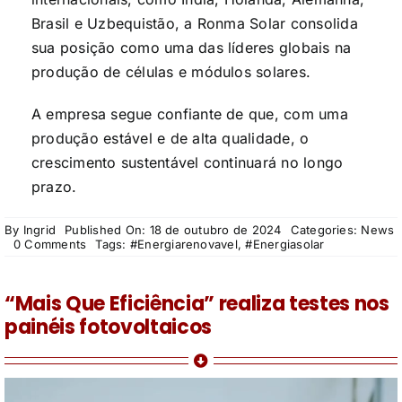
Brasil e Uzbequistão, a Ronma Solar consolida
sua posição como uma das líderes globais na
produção de células e módulos solares.
A empresa segue confiante de que, com uma
produção estável e de alta qualidade, o
crescimento sustentável continuará no longo
prazo.
By
Ingrid
Published On: 18 de outubro de 2024
Categories:
News
on
0 Comments
Tags:
#Energiarenovavel
,
#Energiasolar
Ronma
Solar
bate
“Mais Que Eficiência” realiza testes nos
recordes
de
painéis fotovoltaicos
produção
no
terceiro
trimestre
e
fortalece