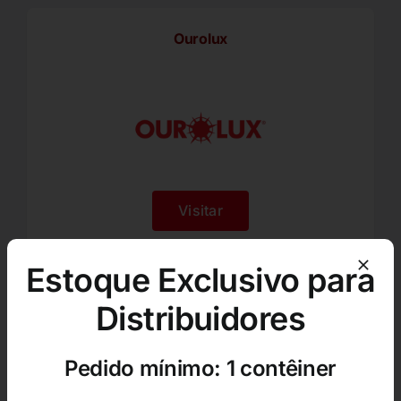
Ourolux
Visitar
Estoque Exclusivo para
CorSolar
Distribuidores
Pedido mínimo: 1 contêiner