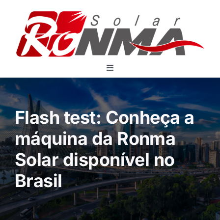
Skip
to
content
Toggle
Navigation
Home
Produtos
Flash test: Conheça a
Sobre Nós
máquina da Ronma
Onde Comprar
Solar disponível no
Downloads
Brasil
Contato
Español