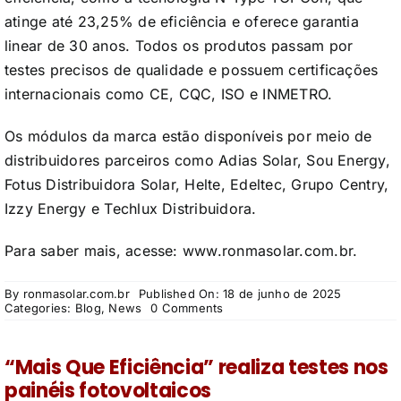
atinge até 23,25% de eficiência e oferece garantia
linear de 30 anos. Todos os produtos passam por
testes precisos de qualidade e possuem certificações
internacionais como CE, CQC, ISO e INMETRO.
Os módulos da marca estão disponíveis por meio de
distribuidores parceiros como Adias Solar, Sou Energy,
Fotus Distribuidora Solar, Helte, Edeltec, Grupo Centry,
Izzy Energy e Techlux Distribuidora.
Para saber mais, acesse: www.
ronmasolar.com.br
.
By
ronmasolar.com.br
Published On: 18 de junho de 2025
on
Categories:
Blog
,
News
0 Comments
Flash
test:
Conheça
“Mais Que Eficiência” realiza testes nos
a
máquina
painéis fotovoltaicos
da